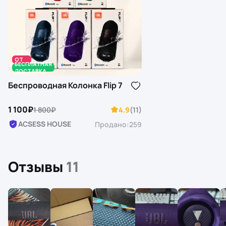
-39%
ОТ
БЕСПЛАТНАЯ
30 K
ДОСТАВКА
Беспроводная Колонка Flip 7
1 100₽
1 800₽
4.9
(11)
ACSESS HOUSE
Продано:
259
Отзывы
11