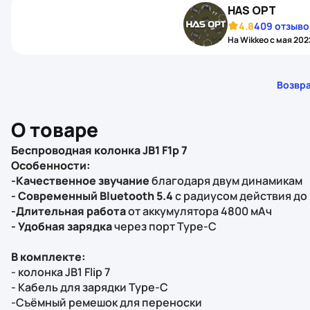
HAS OPT
4.8
409 отзыво
На Wikkeo с мая 202
Возвра
О товаре
Беспроводная колонка JB1 F1p 7
Особенности:
-Качественное звучание
благодаря двум динамикам
- Современный Bluetooth 5.4
с радиусом действия до
-Длительная работа
от аккумулятора 4800 мАч
- Удобная зарядка
через порт Type-C
В комплекте:
- колонка JB1 Flip 7
- Кабель для зарядки Type-C
-Съёмный ремешок для переноски