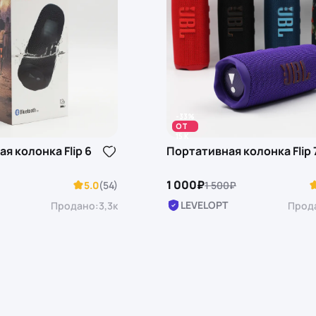
-33%
ОТ
15 K
я колонка Flip 6
Портативная колонка Flip 
1 000₽
5.0
(54)
1 500₽
LEVELOPT
Продано:
3,3к
Прод