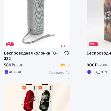
-3%
-25%
ОТ
ОТ
21
15 K
ШТ
Беспроводная колонка TG-
Беспроводна
332
580₽
900₽
600₽
0.0
1 200₽
ABAKAB
Luz_GUN
Продано:
45