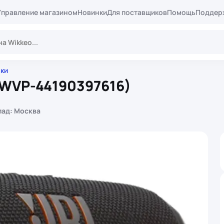
Управление магазином
Новинки
Для поставщиков
Помощь
Поддер
нки
(WVP-44190397616)
лад: Москва