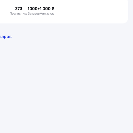
373
1000+
1 000 ₽
подписчика
Заказов
Мин заказ
варов