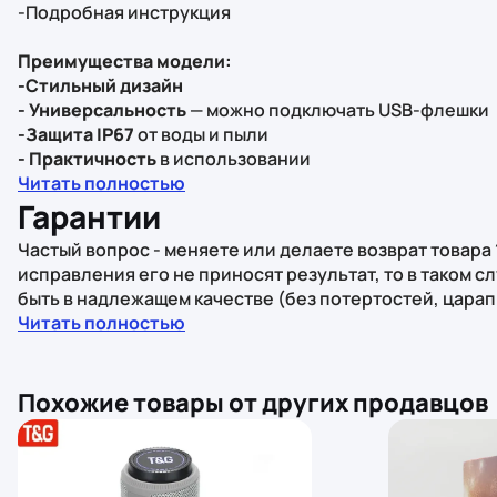
-Подробная инструкция
Преимущества модели:
-Стильный дизайн
- Универсальность
— можно подключать USB-флешки
-Защита IP67
от воды и пыли
- Практичность
в использовании
Читать полностью
Гарантии
Частый вопрос - меняете или делаете возврат товара 
исправления его не приносят результат, то в таком 
быть в надлежащем качестве (без потертостей, царап
быть обнаружен не позднее 14 дней с момента Прете
Читать полностью
фотоматериалов, фиксирующих брак товара с момент
Похожие товары от других продавцов