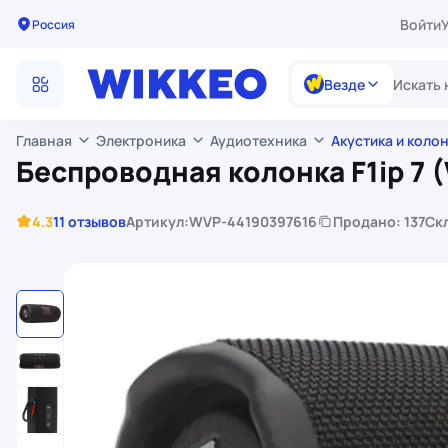
Войти
Россия
Везде
Главная
Электроника
Аудиотехника
Акустика и коло
Беспроводная колонка F1ip 7 
4.3
11 отзывов
Артикул:
WVP-44190397616
Продано: 137
Ск