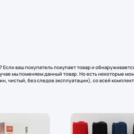
? Если ваш покупатель покупает товар и обнаруживается
случае мы поменяем данный товар. Но есть некоторые мо
ин, чистый, без следов эксплуатации), со всей комплек
нзии по товару принимаются только при предоставлени
а вскрытия упаковкиполучения!