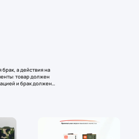
 брак, а действия на
менты: товар должен
тацией и брак должен
е видео-