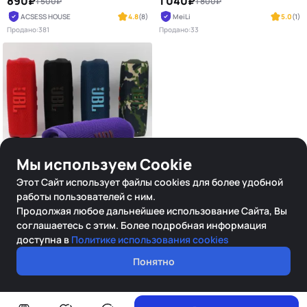
890₽
1 040₽
1 500₽
1 800₽
ACSESS HOUSE
4.8
(8)
MeiLi
5.0
(1)
Продано:
381
Продано:
33
Мы используем Cookie
-33%
Этот Сайт использует файлы cookies для более удобной
ОТ
15 K
работы пользователей с ним.
Портативная колонка
Продолжая любое дальнейшее использование Сайта, Вы
Flip 7
соглашаетесь с этим. Более подробная информация
1 000₽
1 500₽
доступна в
Политике использования cookies
LEVELOPT
4.7
(12)
Понятно
Продано:
329