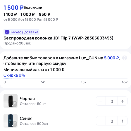
Item
1 500 ₽
Без скидки
1
1 100 ₽
1 000 ₽
950 ₽
of
от 5 000 ₽
от 15 000 ₽
от 45 000 ₽
14
Виккео Доставка
Беспроводная колонка JB1 Flip 7 (WVP-28365603453)
Продано 208 шт.
Добавьте любых товаров в магазине
Luz_GUN
на
5 000 ₽
,
чтобы получить первую скидку
Минимальный заказ от 1 000 ₽
Скидка 0%
0
5к
15к
45к
Черная
Осталось 50шт
Синяя
Осталось 500шт