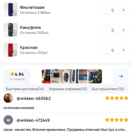
Фиолетовая
Осталось 2 989шт
Камуфляж
Осталось 300шт
Красная
Осталось 150шт
4.94
17 отзывов
Быстрая доставка
(14)
Хорошая упаковка
(12)
Быстрый ответ
(12)
Х
@wikkeo-460562
отличная колонка
w
@wikkeo-472449
Цена - качество. Вполне приемлемо. Продавец отвечает быстро, в спорных ситуациях идёт навстречу.