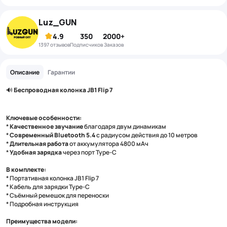
Luz_GUN
4.9
350
2000+
1397 отзывов
подписчиков
Заказов
Описание
Гарантии
🔊
Беспроводная колонка JB1 Flip 7
Ключевые особенности:
*
Качественное звучание
благодаря двум динамикам
*
Современный Bluetooth 5.4
с радиусом действия до 10 метров
*
Длительная работа
от аккумулятора 4800 мАч
*
Удобная зарядка
через порт Type-C
В комплекте:
* Портативная колонка JB1 Flip 7
* Кабель для зарядки Type-C
* Съёмный ремешок для переноски
* Подробная инструкция
Преимущества модели: