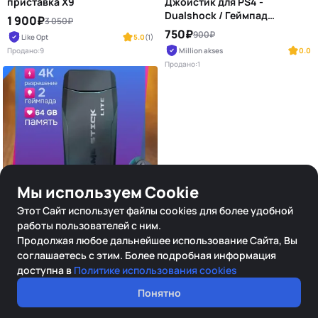
приставка X9
Джойстик для PS4 -
Dualshock / Геймпад
1 900₽
3 050₽
ПС4
750₽
900₽
Like Opt
5.0
(1)
Продано:
9
Million akses
0.0
Продано:
1
Мы используем Cookie
-6%
ОТ
Этот Сайт использует файлы cookies для более удобной
30
работы пользователей с ним.
ШТ
Игровая приставка
Продолжая любое дальнейшее использование Сайта, Вы
ретро консоль 4K 64 ГБ
соглашаетесь с этим. Более подробная информация
беспроводные
1 500₽
1 600₽
доступна в
Политике использования cookies
джойстики
ОПТ-Сэр
0.0
Понятно
Продано:
0