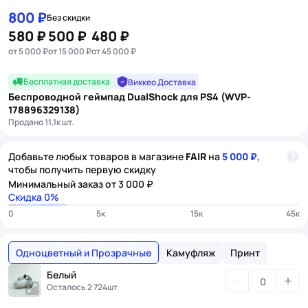
Item
800 ₽
Без скидки
1
580 ₽
500 ₽
480 ₽
of
от 5 000 ₽
от 15 000 ₽
от 45 000 ₽
20
Бесплатная доставка
Виккео Доставка
Беспроводной геймпад DualShock для PS4 (WVP-
178896329138)
Продано 11,1к шт.
Добавьте любых товаров в магазине
FAIR
на
5 000 ₽
,
чтобы получить первую скидку
Минимальный заказ от 3 000 ₽
Скидка 0%
0
5к
15к
45к
Одноцветный и Прозрачные
Камуфляж
Принт
Белый
Осталось 2 724шт