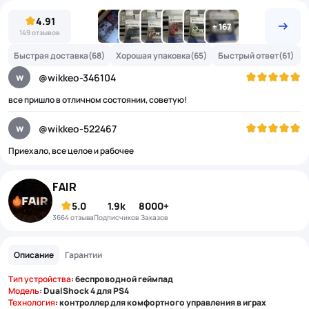
4.91
149 отзывов
Быстрая доставка
(68)
Хорошая упаковка
(65)
Быстрый ответ
(61)
w
@wikkeo-346104
все пришло в отличном состоянии, советую!
w
@wikkeo-522467
Приехало, все целое и рабочее
FAIR
5.0
1.9k
8000+
3664 отзыва
подписчиков
Заказов
Описание
Гарантии
Тип устройства
: беспроводной геймпад
Модель
: DualShock 4 для PS4
Технология
: контроллер для комфортного управления в играх