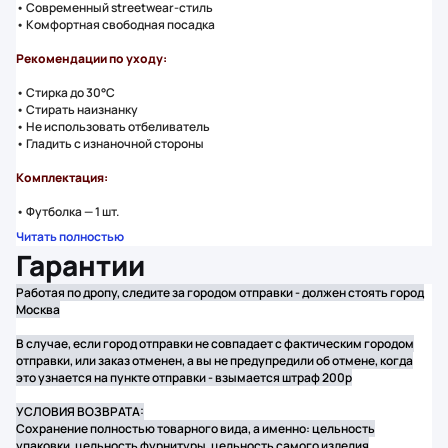
• Современный streetwear-стиль
• Комфортная свободная посадка
Рекомендации по уходу:
• Стирка до 30°C
• Стирать наизнанку
• Не использовать отбеливатель
• Гладить с изнаночной стороны
Комплектация:
• Футболка — 1 шт.
Читать полностью
Гарантии
Работая по дропу, следите за городом отправки - должен стоять город
Москва
В случае, если город отправки не совпадает с фактическим городом
отправки, или заказ отменен, а вы не предупредили об отмене, когда
это узнается на пункте отправки - взымается штраф 200р
УСЛОВИЯ ВОЗВРАТА:
Сохранение полностью товарного вида, а именно: цельность
упаковки, цельность фурнитуры, цельность самого изделия