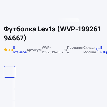
Футболка Lev1s (WVP-199261
94667)
0
WVP-
Продано:
Склад:
В
0.0
Артикул:
отзывов
19926194667
4
Москва
изб