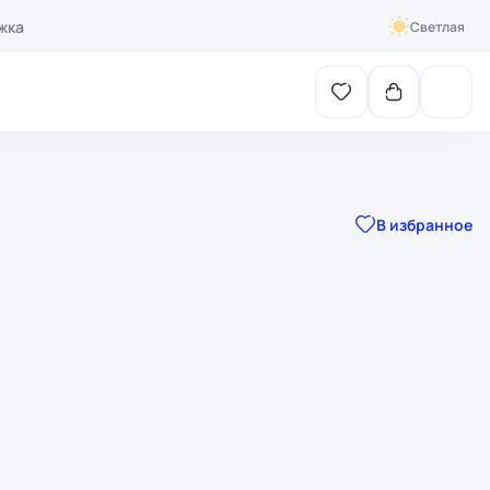
жка
Светлая
В избранное