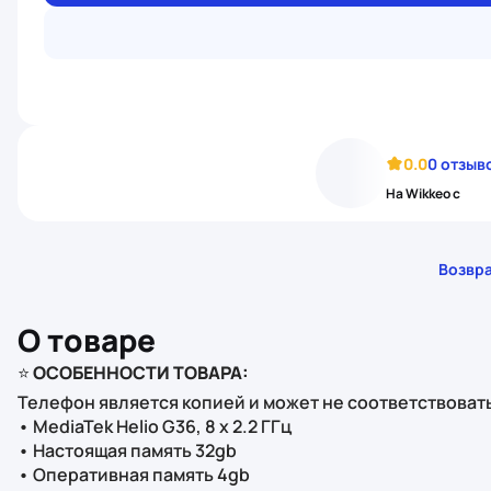
0.0
0 отзыв
На Wikkeo с
Возвра
О товаре
⭐️
ОСОБЕННОСТИ ТОВАРА:
Телефон является копией и может не соответствовать
• MediaTek Helio G36, 8 x 2.2 ГГц
• Настоящая память 32gb
• Оперативная память 4gb