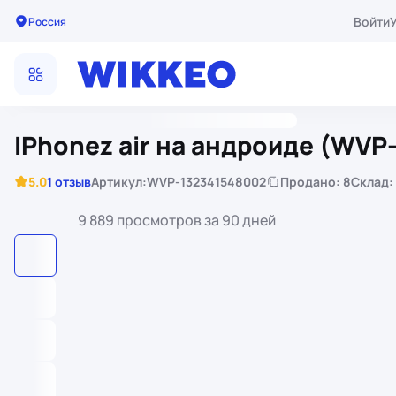
Войти
Россия
IPhonez air на андроиде (WVP
5.0
1 отзыв
Артикул:
WVP-132341548002
Продано: 8
Склад:
9 889 просмотров за 90 дней