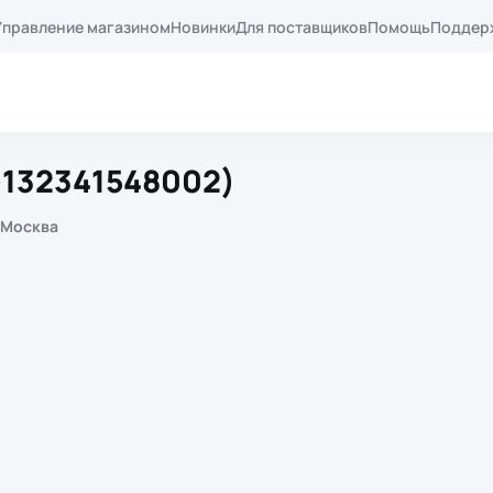
Управление магазином
Новинки
Для поставщиков
Помощь
Поддер
-132341548002)
 Москва