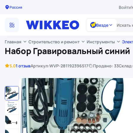
Войти
Россия
Везде
Главная
Строительство и ремонт
Инструменты
Элек
Набор Гравировальный синий 
5.0
1 отзыв
Артикул:
WVP-281192396517
Продано: 33
Склад: