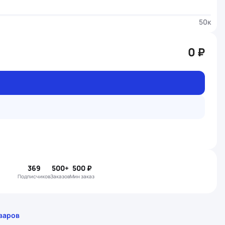
50к
0 ₽
369
500+
500 ₽
подписчиков
Заказов
Мин заказ
варов