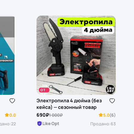
-31%
ОТ
15 K
Электропила 4 дюйма (без
кейса) — сезонный товар
690₽
0.0
1 000₽
5.0
(6)
Like Opt
дано:
22
Продано:
63