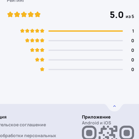
Рейтинг
5.0
из 5
1
0
0
0
0
ция
Приложение
Android и iOS
тельское соглашение
 обработки персональных