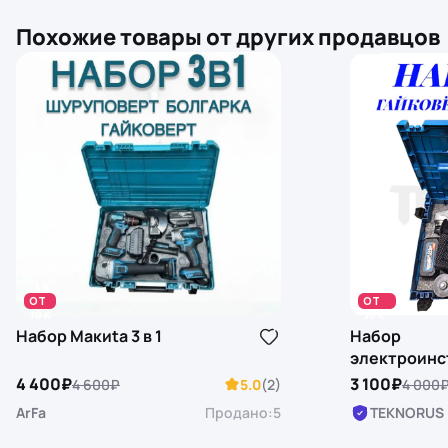
Похожие товары от других продавцов
-4%
-23%
ОТ
ОТ
30 K
30 K
Набор Maкиta 3 в 1
Набор
электроинс
аккумулято
4 400₽
3 100₽
4 600₽
5.0
(2)
4 000
Гайковерт и
ArFa
Продано:
5
TEKNORUS
АКБ аккуму