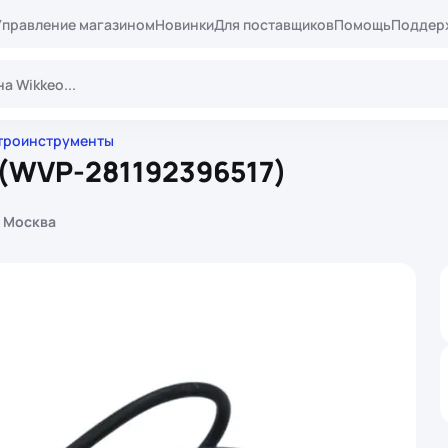
Управление магазином
Новинки
Для поставщиков
Помощь
Поддер
троинструменты
(WVP-281192396517)
 Москва