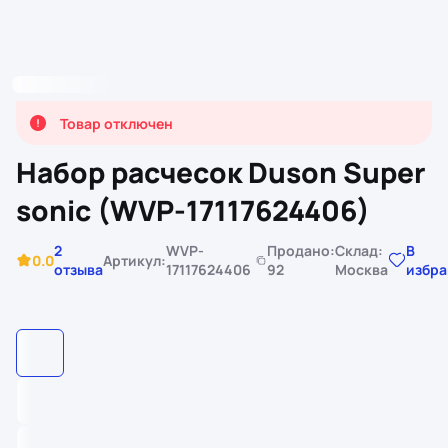
Товар отключен
Набор расчесок Duson Super
sonic (WVP-17117624406)
2
WVP-
Продано:
Склад:
В
0.0
Артикул:
отзыва
17117624406
92
Москва
избр