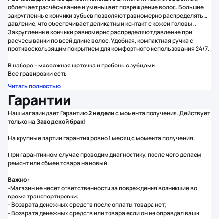
облегчает расчёсывание и уменьшает повреждение волос. Большие
закругленные кончики зубьев позволяют равномерно распределять
давление, что обеспечивает деликатный контакт с кожей головы. .
Закругленные кончики равномерно распределяют давление при
расчесывании по всей длине волос. Удобная, компактная ручка с
противоскользящим покрытием для комфортного использования 24/7.
В наборе – массажная щеточка и гребень с зубцами
Все гравировки есть
Читать полностью
Гарантии
Наш магазин дает Гарантию
2 недели
с момента получения. Действует
только на
Заводской брак
!
На крупные партии гарантия ровно 1 месяц с момента получения.
При гарантийном случае проводим диагностику, после чего делаем
ремонт или обмен товара на новый.
Важно
:
-Магазин не несет ответственности за повреждения возникшие во
время транспортировки;
- Возврата денежных средств после оплаты товара нет;
- Возврата денежных cредств или товара если он не оправдал ваши