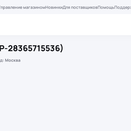
Управление магазином
Новинки
Для поставщиков
Помощь
Поддер
VP-28365715536)
д: Москва