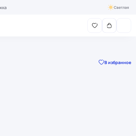
жка
Светлая
В избранное