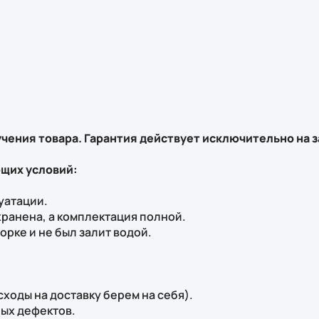
чения товара. Гарантия действует исключительно на з
щих условий:
уатации.
хранена, а комплектация полной.
орке и не был залит водой.
сходы на доставку берем на себя).
ных дефектов.