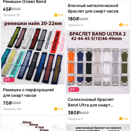
Ремешки Осеan Band
Блочный металлический
45₽
200₽
браслет для смарт часов
Продано:
38
0.0
180₽
400₽
Продано:
0
0.0
-65%
ОТ
50 K
-53%
Ремешки с перфорацией
ОТ
50 K
для смарт часов
Силиконовый браслет
70₽
200₽
Band Ultra для смарт
Продано:
100
0.0
часов
380₽
800₽
Продано:
0
0.0