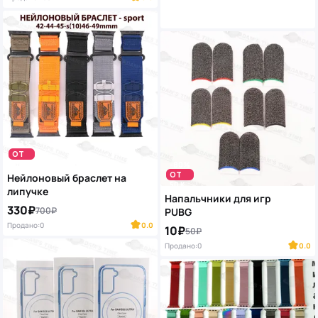
-53%
ОТ
50 K
-80%
ОТ
Нейлоновый браслет на
50 K
липучке
Напальчники для игр
330₽
700₽
PUBG
Продано:
0
0.0
10₽
50₽
Продано:
0
0.0