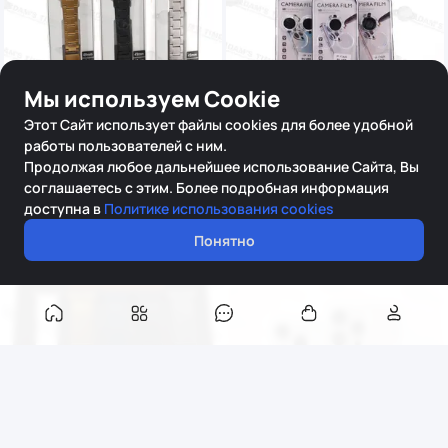
Мы используем Cookie
Этот Сайт использует файлы cookies для более удобной
-50%
работы пользователей с ним.
ОТ
-81%
50 K
Продолжая любое дальнейшее использование Сайта, Вы
ОТ
50 K
Металлический блочный
соглашаетесь с этим. Более подробная информация
Защитная линза на
браслет
доступна в
Политике использования cookies
камеру iphone-17. 17про.
400₽
800₽
17про макс .17air
Понятно
19₽
100₽
Продано:
0
0.0
Продано:
76
0.0