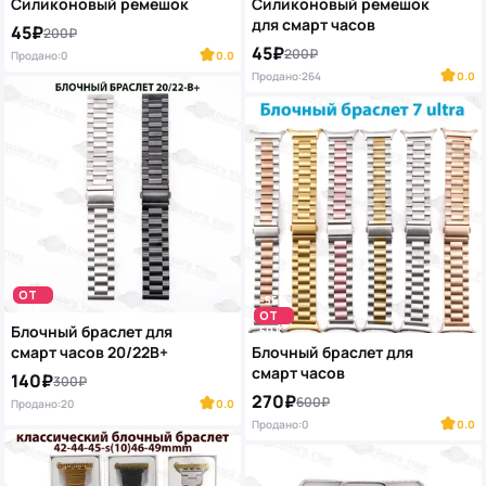
Силиконовый ремешок
Силиконовый ремешок
для смарт часов
45₽
200₽
45₽
200₽
Продано:
0
0.0
Продано:
264
0.0
-53%
ОТ
-55%
50 K
ОТ
Блочный браслет для
50 K
смарт часов 20/22B+
Блочный браслет для
смарт часов
140₽
300₽
270₽
600₽
Продано:
20
0.0
Продано:
0
0.0