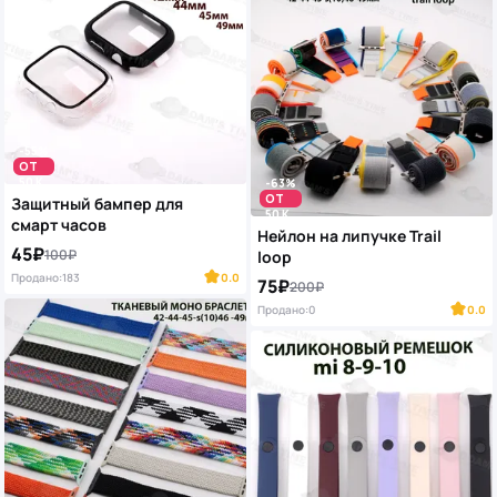
-55%
ОТ
50 K
-63%
ОТ
Защитный бампер для
50 K
смарт часов
Нейлон на липучке Trail
45₽
100₽
loop
Продано:
183
0.0
75₽
200₽
Продано:
0
0.0