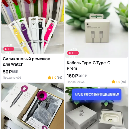
-41%
ОТ
-47%
20 K
ОТ
20 K
Силиконовый ремешок
Кабель Type-C Type-C
для Watch
Prem
50₽
85₽
160₽
300₽
Продано:
405
5.0
(36)
Продано:
145
5.0
(30)