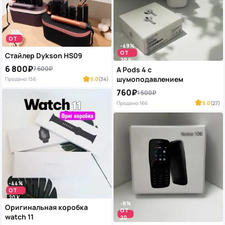
-11%
ОТ
20 K
-49%
ОТ
Стайлер Dykson HS09
20 K
6 800₽
7 600₽
A Pods 4 с
шумоподавлением
Продано:
156
5.0
(34)
760₽
1 500₽
Продано:
166
5.0
(27)
-44%
ОТ
20 K
-8%
Оригинальная коробка
ОТ
watch 11
20
K