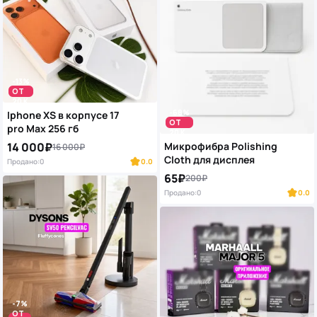
-13%
ОТ
20 K
-68%
Iphone XS в корпусе 17
ОТ
pro Max 256 гб
20 K
Микрофибра Polishing
14 000₽
16 000₽
Cloth для дисплея
Продано:
0
0.0
65₽
200₽
Продано:
0
0.0
-7%
ОТ