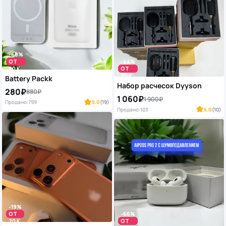
-68%
ОТ
-44%
20 K
ОТ
20 K
Battery Packk
Набор расчесок Dyyson
280₽
880₽
1 060₽
1 900₽
Продано:
799
5.0
(19)
Продано:
103
5.0
(10)
-19%
ОТ
-66%
20 K
ОТ