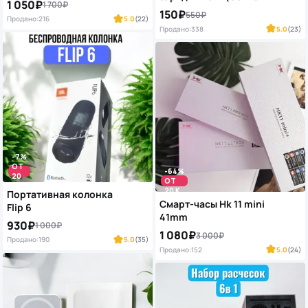
1 050₽
1 700₽
USB-C)
150₽
550₽
Продано:
216
5.0
(22)
Продано:
338
5.0
(23)
-7%
ОТ
-64%
20
ОТ
K
20 K
Портативная колонка
Смарт-часы Hk 11 mini
Flip 6
41mm
930₽
1 000₽
1 080₽
3 000₽
Продано:
190
5.0
(35)
Продано:
152
5.0
(24)