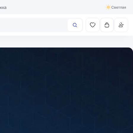
жка
Светлая