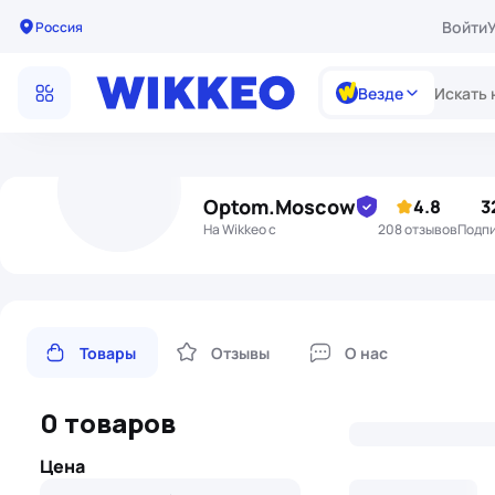
Войти
Россия
Везде
Optom.Moscow
4.8
3
На Wikkeo с
208 отзывов
подп
Товары
Отзывы
О нас
0 товаров
Цена