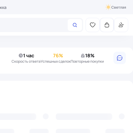
жка
Светлая
1 час
76%
18%
Cкорость ответа
Успешных сделок
Повторные покупки